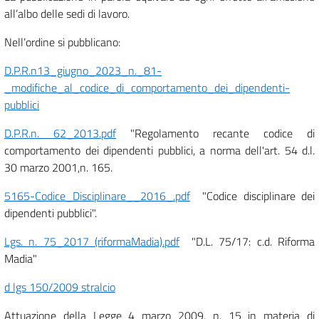
all’albo delle sedi di lavoro.
Nell’ordine si pubblicano:
D.P.R.n13_giugno_2023_n._81-
_modifiche_al_codice_di_comportamento_dei_dipendenti-
pubblici
D.P.R.n. 62_2013.pdf
"Regolamento recante codice di
comportamento dei dipendenti pubblici, a norma dell'art. 54 d.l.
30 marzo 2001,n. 165.
5165-Codice_Disciplinare__2016_.pdf
"Codice disciplinare dei
dipendenti pubblici".
Lgs. n. 75_2017 (riformaMadia).pdf
"D.L. 75/17: c.d. Riforma
Madia"
d lgs 150/2009 stralcio
Attuazione della Legge 4 marzo 2009, n. 15 in materia di