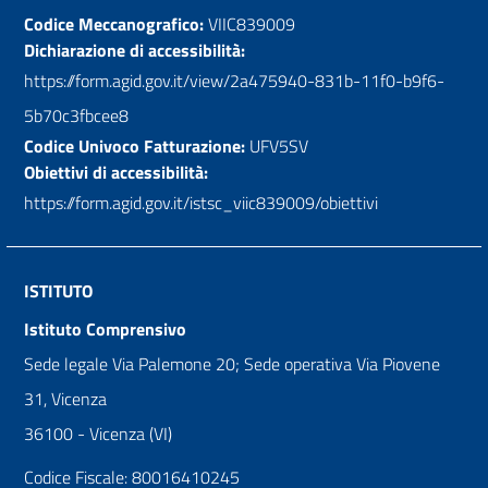
Codice Meccanografico:
VIIC839009
Dichiarazione di accessibilità:
https://form.agid.gov.it/view/2a475940-831b-11f0-b9f6-
5b70c3fbcee8
Codice Univoco Fatturazione:
UFV5SV
Obiettivi di accessibilità:
https://form.agid.gov.it/istsc_viic839009/obiettivi
ISTITUTO
Istituto Comprensivo
Sede legale Via Palemone 20; Sede operativa Via Piovene
31, Vicenza
36100 - Vicenza (VI)
Codice Fiscale: 80016410245