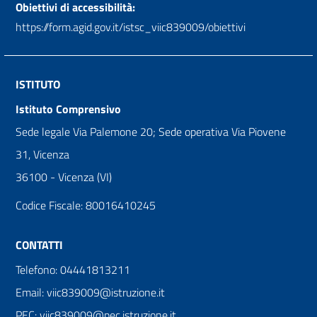
Obiettivi di accessibilità:
https://form.agid.gov.it/istsc_viic839009/obiettivi
ISTITUTO
Istituto Comprensivo
Sede legale Via Palemone 20; Sede operativa Via Piovene
31, Vicenza
36100 - Vicenza (VI)
Codice Fiscale: 80016410245
CONTATTI
Telefono: 04441813211
Email: viic839009@istruzione.it
PEC: viic839009@pec.istruzione.it