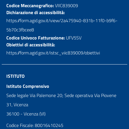
Codice Meccanografico:
VIIC839009
Dichiarazione di accessibilità:
https://form.agid.gov.it/view/2a475940-831b-11f0-b9f6-
5b70c3fbcee8
Codice Univoco Fatturazione:
UFV5SV
Obiettivi di accessibilità:
https://form.agid.gov.it/istsc_viic839009/obiettivi
ISTITUTO
Istituto Comprensivo
Sede legale Via Palemone 20; Sede operativa Via Piovene
31, Vicenza
36100 - Vicenza (VI)
Codice Fiscale: 80016410245