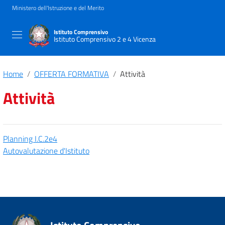
Ministero dell'Istruzione e del Merito
Istituto Comprensivo
Istituto Comprensivo 2 e 4 Vicenza
Home
OFFERTA FORMATIVA
Attività
Attività
Planning I.C.2e4
Autovalutazione d'Istituto