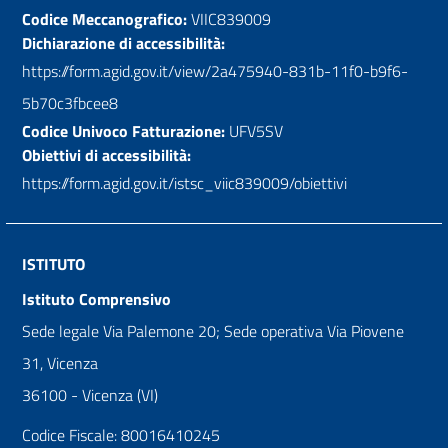
Codice Meccanografico:
VIIC839009
Dichiarazione di accessibilità:
https://form.agid.gov.it/view/2a475940-831b-11f0-b9f6-
5b70c3fbcee8
Codice Univoco Fatturazione:
UFV5SV
Obiettivi di accessibilità:
https://form.agid.gov.it/istsc_viic839009/obiettivi
ISTITUTO
Istituto Comprensivo
Sede legale Via Palemone 20; Sede operativa Via Piovene
31, Vicenza
36100 - Vicenza (VI)
Codice Fiscale: 80016410245