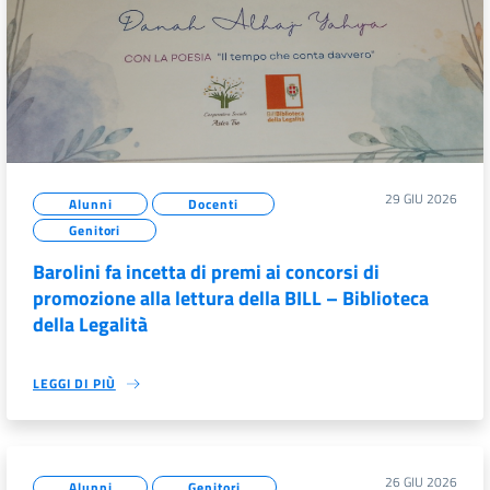
29 GIU 2026
Alunni
Docenti
Genitori
Barolini fa incetta di premi ai concorsi di
promozione alla lettura della BILL – Biblioteca
della Legalità
LEGGI DI PIÙ
26 GIU 2026
Alunni
Genitori