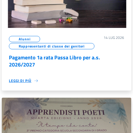
14 LUG 2026
Alunni
Rappresentanti di classe dei genitori
Pagamento 1a rata Passa Libro per a.s.
2026/2027
LEGGI DI PIÙ