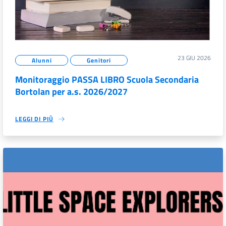
23 GIU 2026
Alunni
Genitori
Monitoraggio PASSA LIBRO Scuola Secondaria
Bortolan per a.s. 2026/2027
LEGGI DI PIÙ