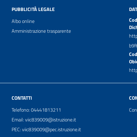
PUBBLICITÀ LEGALE
DAT
Cod
Albo online
Dic
Amministrazione trasparente
htt
b9f
Cod
Obie
http
CONTATTI
CON
Telefono: 04441813211
Cont
Email: viic839009@istruzione.it
PEC: viic839009@pec.istruzione.it