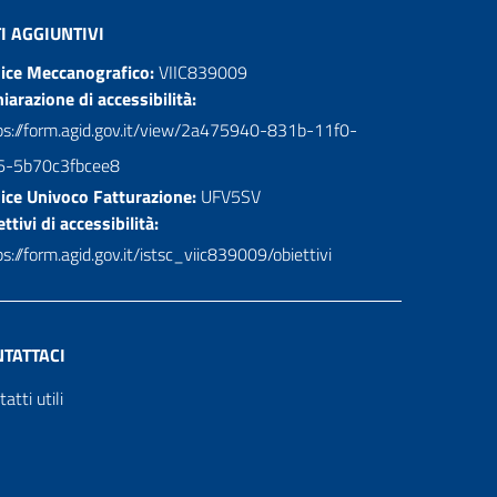
I AGGIUNTIVI
ice Meccanografico:
VIIC839009
hiarazione di accessibilità:
ps://form.agid.gov.it/view/2a475940-831b-11f0-
6-5b70c3fbcee8
ice Univoco Fatturazione:
UFV5SV
ttivi di accessibilità:
s://form.agid.gov.it/istsc_viic839009/obiettivi
TATTACI
atti utili