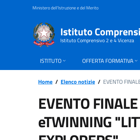
Ministero dell'Istruzione e del Merito
Istituto Comprens
Istituto Comprensivo 2 e 4 Vicenza
ISTITUTO
OFFERTA FORMATIVA
Home
/
Elenco notizie
/
EVENTO FINAL
EVENTO FINALE
eTWINNING "LIT