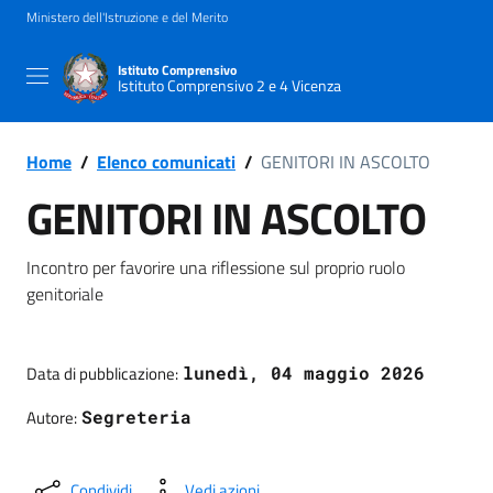
Ministero dell'Istruzione e del Merito
Istituto Comprensivo
Istituto Comprensivo 2 e 4 Vicenza
Home
/
Elenco comunicati
/
GENITORI IN ASCOLTO
GENITORI IN ASCOLTO
Incontro per favorire una riflessione sul proprio ruolo
genitoriale
Data di pubblicazione:
lunedì, 04 maggio 2026
Autore:
Segreteria
Condividi
Vedi azioni