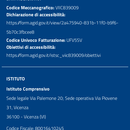
Codice Meccanografico:
VIIC839009
Dichiarazione di accessibilità:
https://form.agid.gov.it/view/2a475940-831b-11f0-b9f6-
5b70c3fbcee8
Codice Univoco Fatturazione:
UFV5SV
Obiettivi di accessibilità:
https://form.agid.gov.it/istsc_viic839009/obiettivi
ISTITUTO
Istituto Comprensivo
Sede legale Via Palemone 20; Sede operativa Via Piovene
31, Vicenza
36100 - Vicenza (VI)
Codice Fiscale: 80016410245