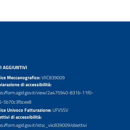
I AGGIUNTIVI
ice Meccanografico:
VIIC839009
hiarazione di accessibilità:
ps://form.agid.gov.it/view/2a475940-831b-11f0-
6-5b70c3fbcee8
ice Univoco Fatturazione:
UFV5SV
ttivi di accessibilità:
s://form.agid.gov.it/istsc_viic839009/obiettivi