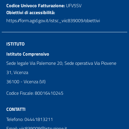
Codice Univoco Fatturazione:
UFV5SV
Obiettivi di accessibilità:
https://form.agid.gov.it/istsc_viic839009/obiettivi
ISTITUTO
Istituto Comprensivo
Sede legale Via Palemone 20; Sede operativa Via Piovene
31, Vicenza
36100 - Vicenza (VI)
Codice Fiscale: 80016410245
CONTATTI
Telefono: 04441813211
Email: viic839009@istruzione.it